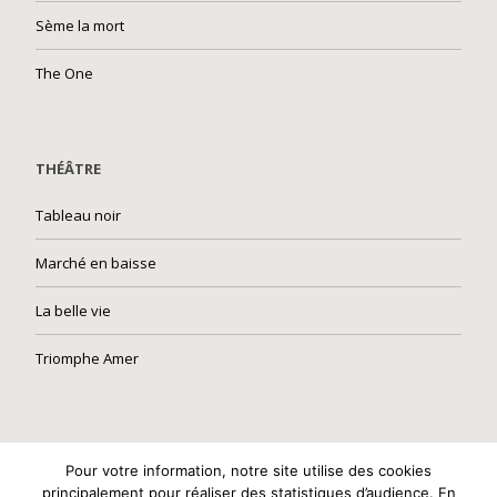
Sème la mort
The One
THÉÂTRE
Tableau noir
Marché en baisse
La belle vie
Triomphe Amer
Built with
Make
. Your friendly WordPress page builder theme.
Pour votre information, notre site utilise des cookies
principalement pour réaliser des statistiques d’audience. En